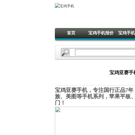
首页
宝鸡手机报价
宝鸡手机
宝鸡亚赛手机
宝鸡亚赛手机，专注国行正品7年
族、美图等手机系列，苹果平板
门！