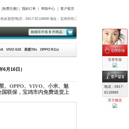
[免费注册]
|
我的订单
|
帮助中心
|
客户留言
迎您!电话：0917-8118888 地址：宝鸡市经二路银座大厦702
购物车中有
0
件商品
e8
VIVO X20
美图T8s
OPPO R11s
亚赛客服
年6月16日）
OPPO、VIVO、小米、魅
电话：0917-
全国联保，宝鸡市内免费送货上
8118888
官方微信