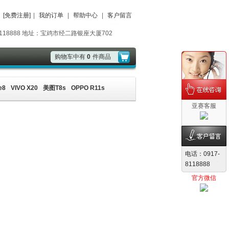
[免费注册]
|
我的订单
|
帮助中心
|
客户留言
888 地址：宝鸡市经二路银座大厦702
购物车中有
0
件商品
e8
VIVO X20
美图T8s
OPPO R11s
亚赛客服
电话：0917-
8118888
官方微信