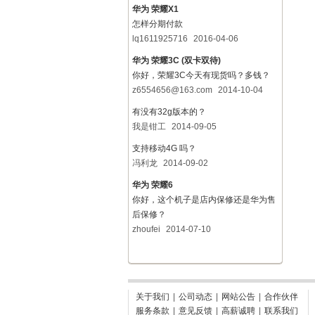
华为 荣耀X1
怎样分期付款
lq1611925716
2016-04-06
华为 荣耀3C (双卡双待)
你好，荣耀3C今天有现货吗？多钱？
z6554656@163.com
2014-10-04
有没有32g版本的？
我是钳工
2014-09-05
支持移动4G 吗？
冯利龙
2014-09-02
华为 荣耀6
你好，这个机子是店内保修还是华为售
后保修？
zhoufei
2014-07-10
关于我们
|
公司动态
|
网站公告
|
合作伙伴
服务条款
|
意见反馈
|
高薪诚聘
|
联系我们