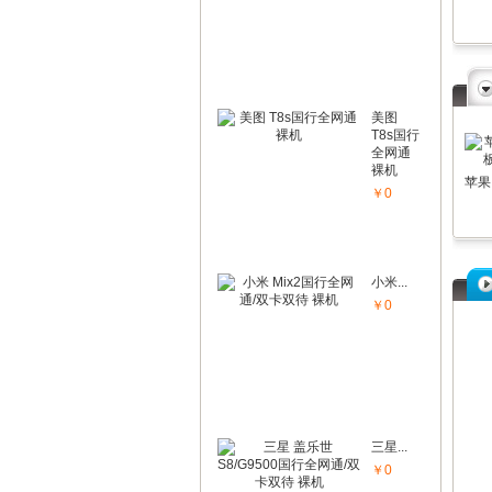
美图
T8s国行
全网通
裸机
￥0
小米...
￥0
三星...
￥0