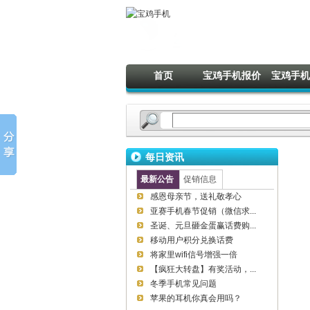
首页
宝鸡手机报价
宝鸡手机
每日资讯
最新公告
促销信息
感恩母亲节，送礼敬孝心
亚赛手机春节促销（微信求...
圣诞、元旦砸金蛋赢话费购...
移动用户积分兑换话费
将家里wifi信号增强一倍
【疯狂大转盘】有奖活动，...
冬季手机常见问题
苹果的耳机你真会用吗？