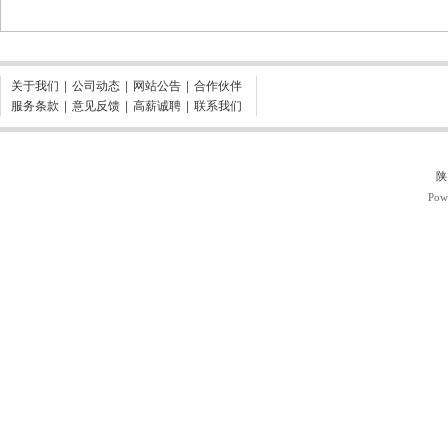
关于我们
|
公司动态
|
网站公告
|
合作伙伴
服务条款
|
意见反馈
|
高薪诚聘
|
联系我们
陕
Pow