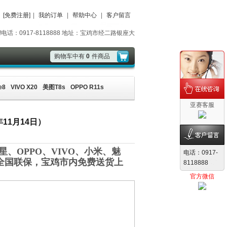
[免费注册]
|
我的订单
|
帮助中心
|
客户留言
0917-8118888 地址：宝鸡市经二路银座大厦702
购物车中有
0
件商品
e8
VIVO X20
美图T8s
OPPO R11s
亚赛客服
年11月14日）
OPPO、VIVO、小米、魅
电话：0917-
全国联保，宝鸡市内免费送货上
8118888
官方微信