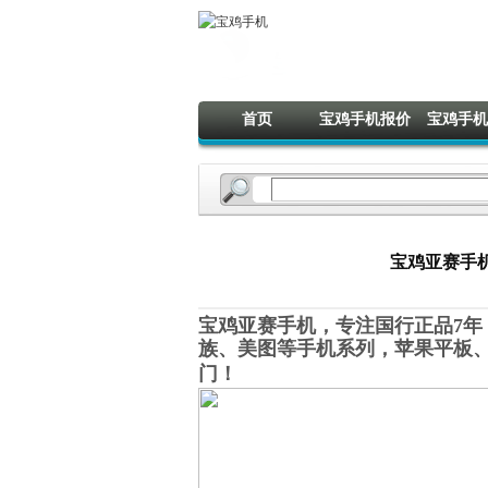
首页
宝鸡手机报价
宝鸡手机
宝鸡亚赛手机报
宝鸡亚赛手机，专注国行正品7年
族、美图等手机系列，苹果平板
门！