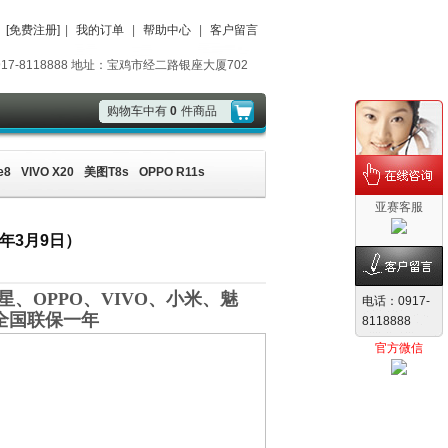
[免费注册]
|
我的订单
|
帮助中心
|
客户留言
8118888 地址：宝鸡市经二路银座大厦702
购物车中有
0
件商品
e8
VIVO X20
美图T8s
OPPO R11s
亚赛客服
3年3月9日）
OPPO、VIVO、小米、魅
电话：0917-
全国联保一年
8118888
官方微信