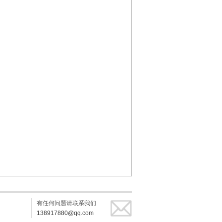
有任何问题请联系我们
138917880@qq.com