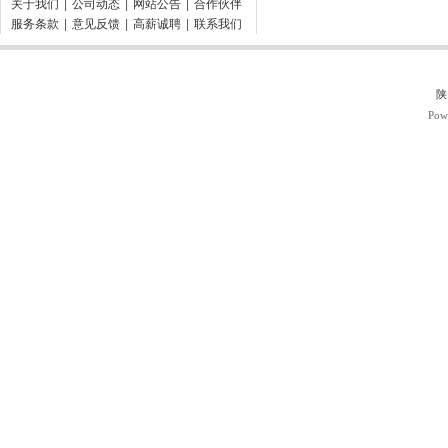
关于我们
|
公司动态
|
网站公告
|
合作伙伴
服务条款
|
意见反馈
|
高薪诚聘
|
联系我们
陕
Pow