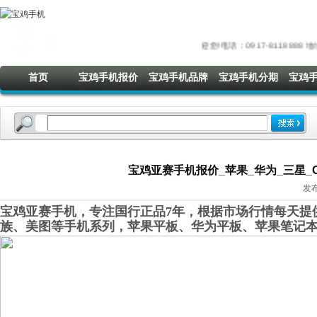
宝鸡亚赛手机欢迎您!电话：0917-8118888 地
首页
宝鸡手机报价
宝鸡手机品牌
宝鸡手机分期
宝鸡
宝鸡亚赛手机报价_苹果_华为_三星_OP
发布
宝鸡亚赛手机，专注国行正品7年，根据市场行情每天提供
族、美图等手机系列，苹果平板、华为平板、苹果笔记