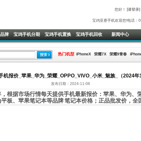
您好
！
[请登录]
宝鸡亚赛手机欢迎您!电话：0917
品牌
宝鸡手机分期
宝鸡手机置换
宝鸡手机回收
新闻中心
热门机型
iPhoneX
荣耀7X
荣耀9青春
iPhon
机报价_苹果_华为_荣耀_OPPO_VIVO_小米_魅族_（2024年
发布日期：2024-11-08
年，根据市场行情每天提供手机最新报价：苹果、华为、荣耀
为平板、苹果笔记本等品牌
笔记本价格；正品批发价，全