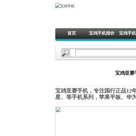
首页
宝鸡手机报价
宝鸡手机
宝鸡亚赛手
宝鸡亚赛手机，专注国行正品12
星
、
等手机系列，苹果平板、华