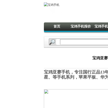
首页
宝鸡手机报价
宝鸡手机
宝鸡亚赛手
宝鸡亚赛手机，专注国行正品13
星
、
等手机系列，苹果平板、华