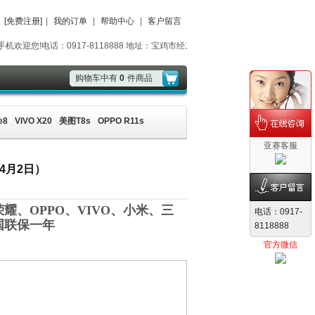
[免费注册]
|
我的订单
|
帮助中心
|
客户留言
迎您!电话：0917-8118888 地址：宝鸡市经二路银座大厦702
购物车中有
0
件商品
e8
VIVO X20
美图T8s
OPPO R11s
亚赛客服
年4月2日）
、OPPO、VIVO、小米
、三
电话：0917-
国联保一年
8118888
官方微信