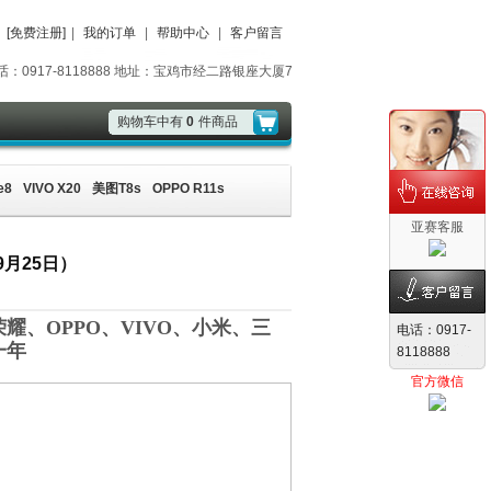
[免费注册]
|
我的订单
|
帮助中心
|
客户留言
17-8118888 地址：宝鸡市经二路银座大厦702
购物车中有
0
件商品
e8
VIVO X20
美图T8s
OPPO R11s
亚赛客服
9月25日）
、OPPO、VIVO、小米
、三
电话：0917-
一年
8118888
官方微信