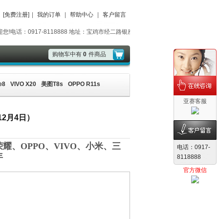
[免费注册]
|
我的订单
|
帮助中心
|
客户留言
话：0917-8118888 地址：宝鸡市经二路银座大厦702
购物车中有
0
件商品
e8
VIVO X20
美图T8s
OPPO R11s
亚赛客服
12月4日）
、OPPO、VIVO、小米
、三
电话：0917-
年
8118888
官方微信