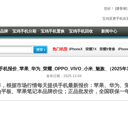
您好
！
[请登录]
宝鸡亚赛手机欢迎您!电
品牌
宝鸡手机分期
宝鸡手机置换
宝鸡手机回收
新闻中心
热门机型
iPhoneX
荣耀7X
荣耀9青春
iPhon
机报价_苹果_华为_荣耀_OPPO_VIVO_小米_魅族_（2025年
发布日期：2025-12-04
年，根据市场行情每天提供手机最新报价：苹果、华为、荣耀
为平板
、
苹果笔记本品牌
价
位
；正品批
发价，全国联保一