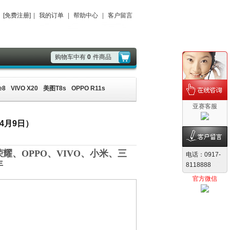
[免费注册]
|
我的订单
|
帮助中心
|
客户留言
购物车中有
0
件商品
e8
VIVO X20
美图T8s
OPPO R11s
亚赛客服
年4月9日）
、OPPO、VIVO、小米
、三
电话：0917-
年
8118888
官方微信