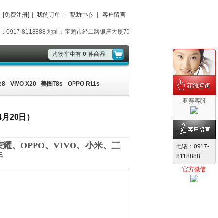
[免费注册]
|
我的订单
|
帮助中心
|
客户留言
17-8118888 地址：宝鸡市经二路银座大厦702
购物车中有
0
件商品
e8
VIVO X20
美图T8s
OPPO R11s
亚赛客服
4月20日）
、OPPO、VIVO、小米
、三
电话：0917-
年
8118888
官方微信