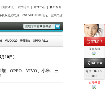
[免费注册]
|
我的订单
|
帮助中心
|
客户留言
欢迎您!电话：0917-8118888 地址：宝鸡市经二路银座大厦702
购物车中有
0
件商品
e8
VIVO X20
美图T8s
OPPO R11s
亚赛客服
5月10日）
、OPPO、VIVO、小米
、三
电话：0917-
年
8118888
官方微信