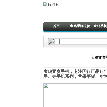
宝鸡亚赛手机欢迎
首页
宝鸡手机报价
宝鸡手机
宝鸡亚赛手
宝鸡亚赛手机，专注国行正品13
星
、
等手机系列，苹果平板、华