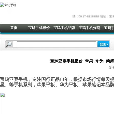
宝鸡亚赛手机欢迎您!电话：0917-8118888 地址：宝鸡
首页
宝鸡手机报价
宝鸡手机品牌
宝鸡手机分期
宝鸡
宝鸡亚赛手机报价_苹果_华为_荣耀_O
发布
宝鸡亚赛手机，专注国行正品13年，根据市场行情每天提
星
、
等手机系列，苹果平板、华为平板
、
苹果笔记本品