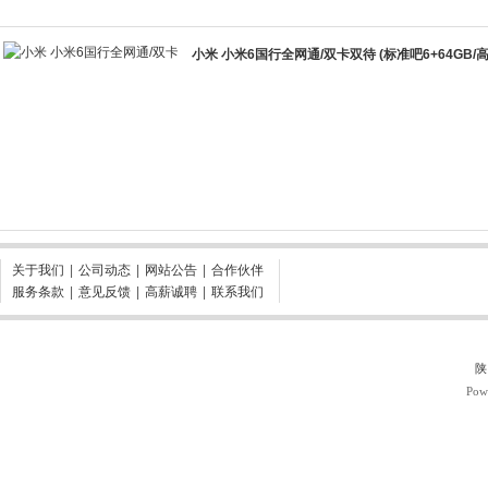
小米 小米6国行全网通/双卡双待 (标准吧6+64GB/高
关于我们
|
公司动态
|
网站公告
|
合作伙伴
服务条款
|
意见反馈
|
高薪诚聘
|
联系我们
陕
Pow