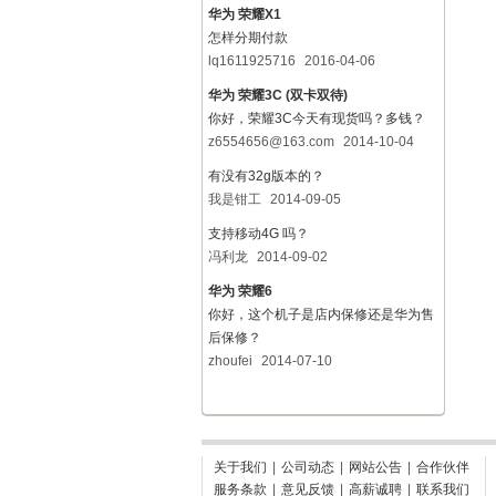
华为 荣耀X1
怎样分期付款
lq1611925716
2016-04-06
华为 荣耀3C (双卡双待)
你好，荣耀3C今天有现货吗？多钱？
z6554656@163.com
2014-10-04
有没有32g版本的？
我是钳工
2014-09-05
支持移动4G 吗？
冯利龙
2014-09-02
华为 荣耀6
你好，这个机子是店内保修还是华为售
后保修？
zhoufei
2014-07-10
关于我们
|
公司动态
|
网站公告
|
合作伙伴
服务条款
|
意见反馈
|
高薪诚聘
|
联系我们