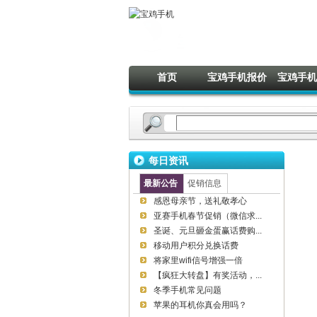
首页
宝鸡手机报价
宝鸡手机
每日资讯
最新公告
促销信息
感恩母亲节，送礼敬孝心
亚赛手机春节促销（微信求...
圣诞、元旦砸金蛋赢话费购...
移动用户积分兑换话费
将家里wifi信号增强一倍
【疯狂大转盘】有奖活动，...
冬季手机常见问题
苹果的耳机你真会用吗？