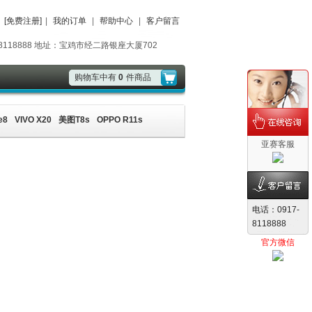
[免费注册]
|
我的订单
|
帮助中心
|
客户留言
8888 地址：宝鸡市经二路银座大厦702
购物车中有
0
件商品
e8
VIVO X20
美图T8s
OPPO R11s
亚赛客服
电话：0917-
8118888
官方微信