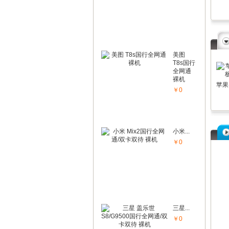
美图
T8s国行
全网通
裸机
￥0
小米...
￥0
三星...
￥0